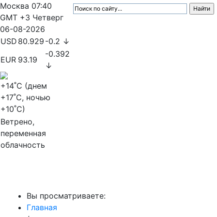
Москва
07:40
GMT +3
Четверг
06-08-2026
USD
80.929
-0.2 ↓
-0.392
EUR
93.19
↓
+14
˚C (днем
+17
˚C, ночью
+10
˚C)
Ветрено,
переменная
облачность
МедиаПрофи
Вы просматриваете:
Главная