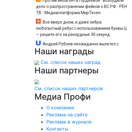
Против иноагента Гордеевой* возбудили
дело о распространении фейков о ВС РФ - РЕН
ТВ - Медиаплатформа МирТесен
Все вверх дном, и даже зебра:
любопытный ребус с использованием буквы Ц
— решите его за рекордные 30 секунд
Андрей Рублев неожиданно вылетел с
Наши
награды
«Мастерса» в Монреале
См. список наших наград
Наши
партнеры
См. список наших партнеров
Медиа
Профи
О компании
Реклама на сайте
Реклама в журнале
Контакты