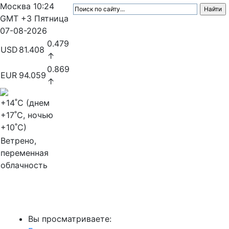
Москва
10:24
GMT +3
Пятница
07-08-2026
0.479
USD
81.408
↑
0.869
EUR
94.059
↑
+14
˚C (днем
+17
˚C, ночью
+10
˚C)
Ветрено,
переменная
облачность
МедиаПрофи
Вы просматриваете: