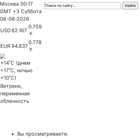
Москва
00:17
GMT +3
Суббота
08-08-2026
0.759
USD
82.167
↑
0.778
EUR
94.837
↑
+14
˚C (днем
+17
˚C, ночью
+10
˚C)
Ветрено,
переменная
облачность
МедиаПрофи
Вы просматриваете: