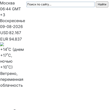
Москва
06:44
GMT
+3
Воскресенье
09-08-2026
USD
82.167
EUR
94.837
+14
˚C (днем
+17
˚C,
ночью
+10
˚C)
Ветрено,
переменная
облачность
МедиаПрофи