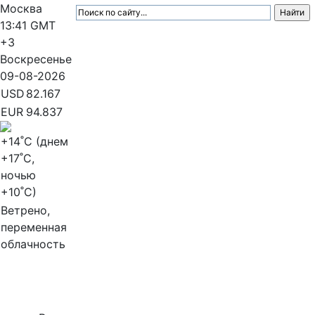
Москва
13:41
GMT
+3
Воскресенье
09-08-2026
USD
82.167
EUR
94.837
+14
˚C (днем
+17
˚C,
ночью
+10
˚C)
Ветрено,
переменная
облачность
МедиаПрофи