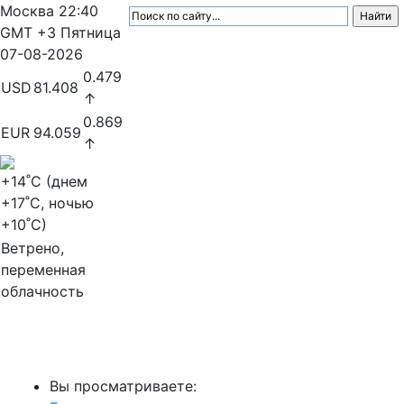
Москва
22:40
GMT +3
Пятница
07-08-2026
0.479
USD
81.408
↑
0.869
EUR
94.059
↑
+14
˚C (днем
+17
˚C, ночью
+10
˚C)
Ветрено,
переменная
облачность
МедиаПрофи
Вы просматриваете: