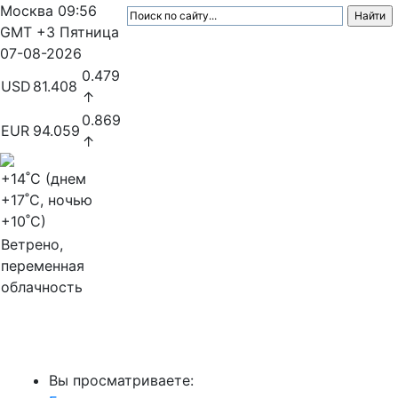
Москва
09:56
GMT +3
Пятница
07-08-2026
0.479
USD
81.408
↑
0.869
EUR
94.059
↑
+14
˚C (днем
+17
˚C, ночью
+10
˚C)
Ветрено,
переменная
облачность
МедиаПрофи
Вы просматриваете: