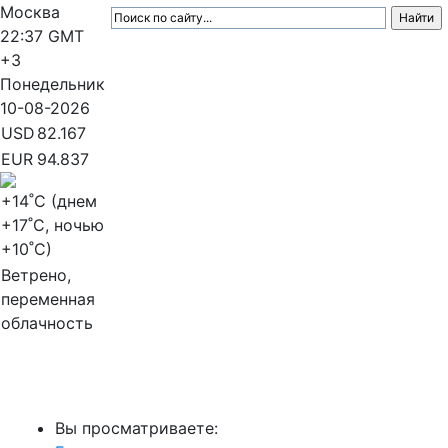
Москва
22:37
GMT
+3
Понедельник
10-08-2026
USD
82.167
EUR
94.837
+14
˚C (днем
+17
˚C, ночью
+10
˚C)
Ветрено,
переменная
облачность
МедиаПрофи
Вы просматриваете: