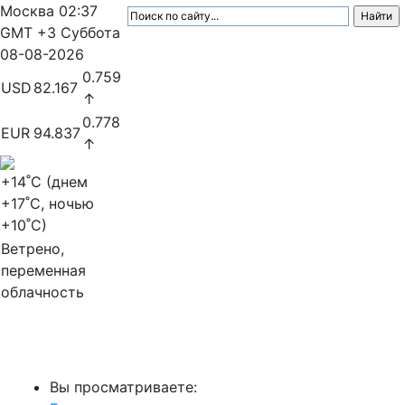
Москва
02:37
GMT +3
Суббота
08-08-2026
0.759
USD
82.167
↑
0.778
EUR
94.837
↑
+14
˚C (днем
+17
˚C, ночью
+10
˚C)
Ветрено,
переменная
облачность
МедиаПрофи
Вы просматриваете: