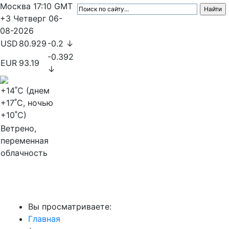
Москва
17:10
GMT
+3
Четверг
06-
08-2026
USD
80.929
-0.2 ↓
-0.392
EUR
93.19
↓
+14
˚C (днем
+17
˚C, ночью
+10
˚C)
Ветрено,
переменная
облачность
МедиаПрофи
Вы просматриваете:
Главная