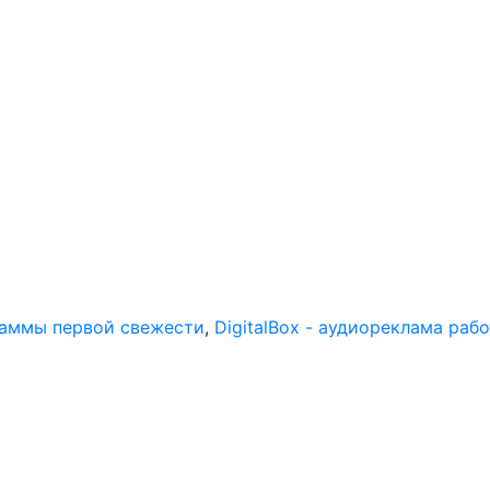
раммы первой свежести
,
DigitalBox - аудиореклама раб