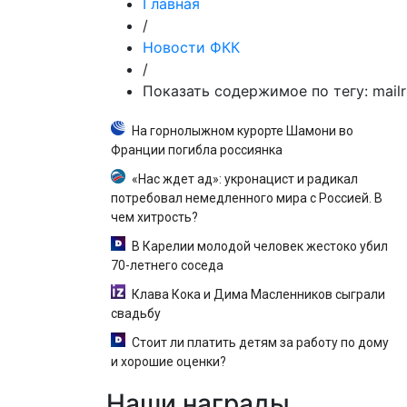
Главная
/
Новости ФКК
/
Показать содержимое по тегу: mailr
На горнолыжном курорте Шамони во
Франции погибла россиянка
«Нас ждет ад»: укронацист и радикал
потребовал немедленного мира с Россией. В
чем хитрость?
В Карелии молодой человек жестоко убил
70-летнего соседа
Клава Кока и Дима Масленников сыграли
свадьбу
Стоит ли платить детям за работу по дому
и хорошие оценки?
Наши
награды