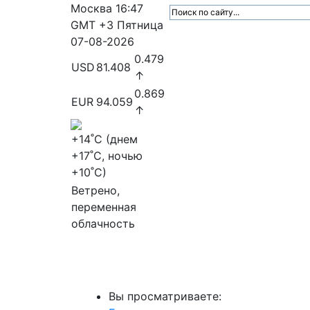
Москва
16:47
GMT +3
Пятница
07-08-2026
0.479
USD
81.408
↑
0.869
EUR
94.059
↑
+14
˚C (днем
+17
˚C, ночью
+10
˚C)
Ветрено,
переменная
облачность
МедиаПрофи
Главное
Медиарыно
Вы просматриваете: