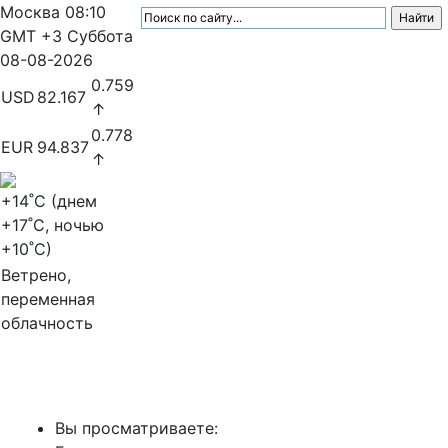
Москва
08:10
GMT +3
Суббота
08-08-2026
0.759
USD
82.167
↑
0.778
EUR
94.837
↑
+14
˚C (днем
+17
˚C, ночью
+10
˚C)
Ветрено,
переменная
облачность
МедиаПрофи
Вы просматриваете: