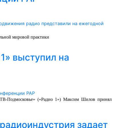
альной мировой практики
1» выступил на
РТВ-Подмосковье» («Радио 1») Максим Шилов принял
 радиоиндустрия задает