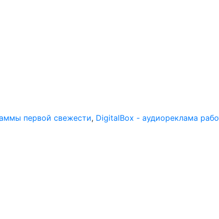
раммы первой свежести
,
DigitalBox - аудиореклама раб