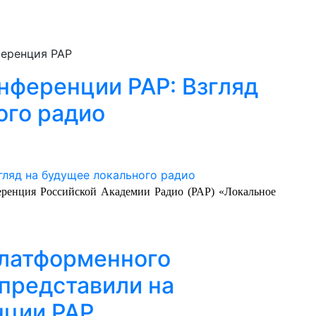
ференция РАР
ференции РАР: Взгляд
ого радио
еренция Российской Академии Радио (РАР) «Локальное
платформенного
представили на
нции РАР