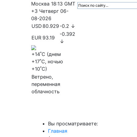
Москва
18:13
GMT
+3
Четверг
06-
08-2026
USD
80.929
-0.2 ↓
-0.392
EUR
93.19
↓
+14
˚C (днем
+17
˚C, ночью
+10
˚C)
Ветрено,
переменная
облачность
МедиаПрофи
Главное
Медиарыно
Вы просматриваете:
Главная