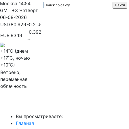
Москва
14:54
GMT +3
Четверг
06-08-2026
USD
80.929
-0.2 ↓
-0.392
EUR
93.19
↓
+14
˚C (днем
+17
˚C, ночью
+10
˚C)
Ветрено,
переменная
облачность
МедиаПрофи
Вы просматриваете:
Главная