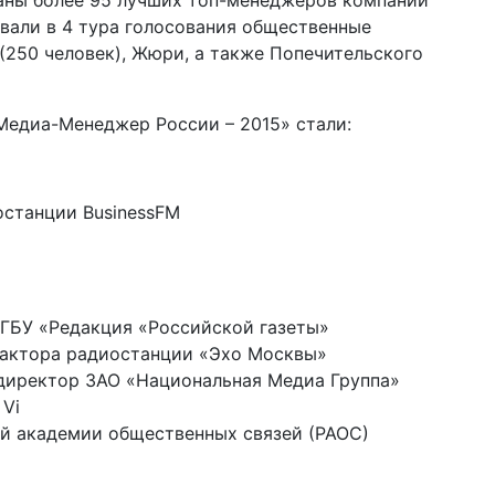
аны более 95 лучших топ-менеджеров компаний
вали в 4 тура голосования общественные
(250 человек), Жюри, а также Попечительского
едиа-Менеджер России – 2015» стали:
останции BusinessFM
ФГБУ «Редакция «Российской газеты»
дактора радиостанции «Эхо Москвы»
директор ЗАО «Национальная Медиа Группа»
 Vi
ой академии общественных связей (РАОС)