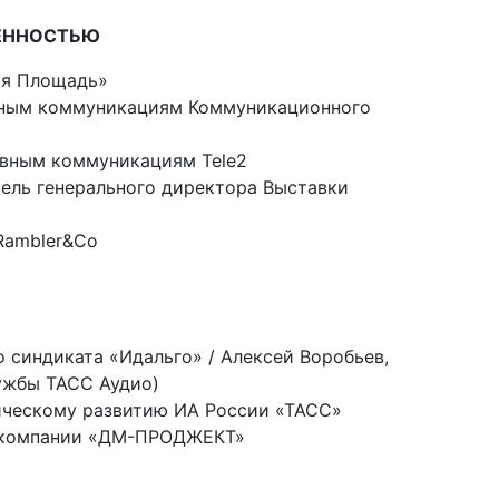
ВЕННОСТЬЮ
ая Площадь»
ьным коммуникациям Коммуникационного
ивным коммуникациям Tele2
ель генерального директора Выставки
Rambler&Co
 синдиката «Идальго» / Алексей Воробьев,
ужбы ТАСС Аудио)
гическому развитию ИА России «ТАСС»
р компании «ДМ-ПРОДЖЕКТ»