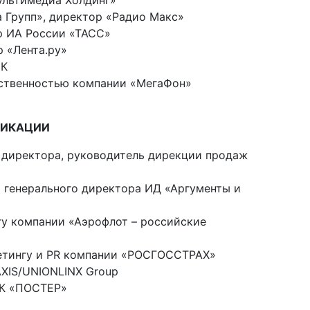
ультимедиа Холдинг»
 Групп», директор «Радио Макс»
р ИА России «ТАСС»
р «Лента.ру»
БК
ественностью компании «МегаФон»
НИКАЦИИ
о директора, руководитель дирекции продаж
 генерального директора ИД «Аргументы и
гу компании «Аэрофлот – российские
етингу и PR компании «РОСГОССТРАХ»
AXIS/UNIONLINX Group
ГК «ПОСТЕР»