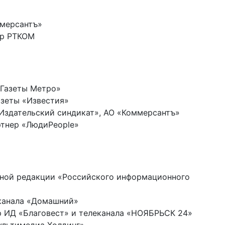
ммерсантъ»
ор РТКОМ
«Газеты Метро»
азеты «Известия»
«Издательский синдикат», АО «Коммерсантъ»
тнер «ЛюдиPeople»
авной редакции «Российского информационного
еканала «Домашний»
р ИД «Благовест» и телеканала «НОЯБРЬСК 24»