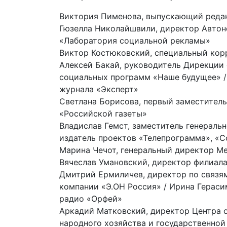
Виктория Пименова, выпускающий реда
Гюзелла Николайшвили, директор Авто
«Лаборатория социальной рекламы»
Виктор Костюковский, специальный кор
Алексей Бакай, руководитель Дирекции
социальных программ «Наше будущее» /
журнала «Эксперт»
Светлана Борисова, первый заместител
«Российской газеты»
Владислав Гемст, заместитель генераль
издатель проектов «Телепрограмма», «С
Марина Чечот, генеральный директор М
Вячеслав Умановский, директор филиал
Дмитрий Ермиличев, директор по связя
компании «Э.ОН Россия» / Ирина Герас
радио «Орфей»
Аркадий Матковский, директор Центра 
народного хозяйства и государственно