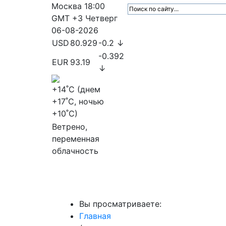
Москва
18:00
GMT +3
Четверг
06-08-2026
USD
80.929
-0.2 ↓
-0.392
EUR
93.19
↓
+14
˚C (днем
+17
˚C, ночью
+10
˚C)
Ветрено,
переменная
облачность
МедиаПрофи
Главное
Медиарыно
Вы просматриваете:
Главная