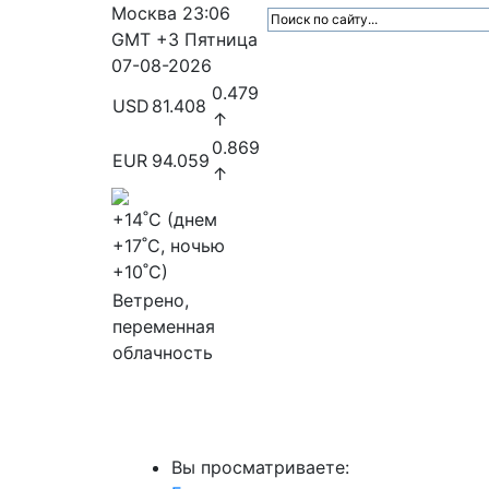
Москва
23:06
GMT +3
Пятница
07-08-2026
0.479
USD
81.408
↑
0.869
EUR
94.059
↑
+14
˚C (днем
+17
˚C, ночью
+10
˚C)
Ветрено,
переменная
облачность
МедиаПрофи
Главное
Медиарыно
Вы просматриваете: