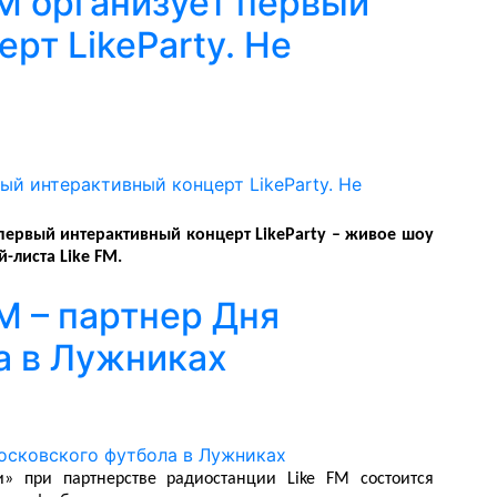
FM организует первый
рт LikeParty. Не
 первый интерактивный концерт LikeParty – живое шоу
-листа Like FM.
M – партнер Дня
а в Лужниках
 при партнерстве радиостанции Like FM состоится