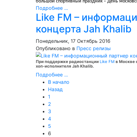
большой спортивный праздник – День московск
Подробнее ...
Like FM – информац
концерта Jah Khalib
Понедельник, 17 Октябрь 2016
Опубликовано в
Пресс релизы
При поддержке радиостанции
Like FM
в Москве 
хоп-исполнителя Jah Khalib.
Подробнее ...
В начало
Назад
1
2
3
4
5
6