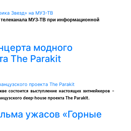
 телеканала МУЗ-ТВ при информационной
онцерта модного
а The Parakit
кве состоится выступление настоящих хитмейкеров –
цузского deep-house проекта The Parakit.
ильма ужасов «Горные