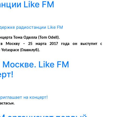
нции Like FM
церта Тома Оделла (
Tom
Odell).
я в Москву – 25 марта 2017 года он выступит с
otaspace (Главклуб).
 Москве. Like FM
рт!
астасьи.