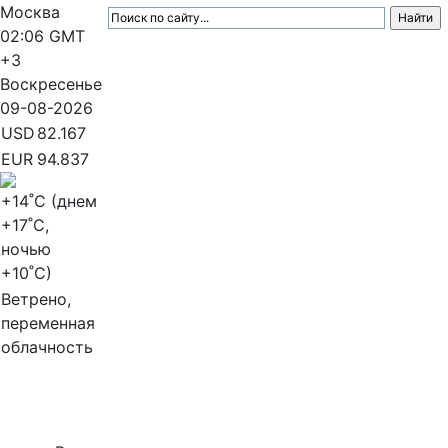
Москва
02:06
GMT
+3
Воскресенье
09-08-2026
USD
82.167
EUR
94.837
+14
˚C (днем
+17
˚C,
ночью
+10
˚C)
Ветрено,
переменная
облачность
МедиаПрофи