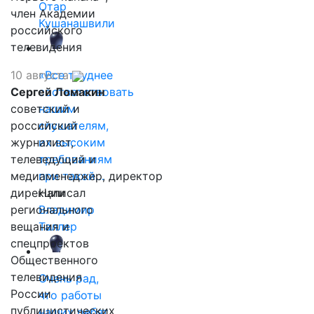
Отар
член Академии
Кушанашвили
российского
телевидения
10 августа
«Все труднее
Сергей Ломакин
соответствовать
советский и
нашим
российский
слушателям,
журналист,
их высоким
телеведущий и
требованиям
медиаменеджер, директор
при такой…
дирекции
Написал
регионального
Владимир
вещания и
Таллер
спецпроектов
Общественного
телевидения
Очень рад,
России
что работы
публицистических
наших ребят