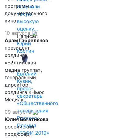
программ и
получили
документального
такую
кино
высокую
оценку…
10 августа
Написал
Арам Габрелянов
Юрий
президент
Костин
холдинга
«Балтийская
медиа группа»,
Евгений
генеральный
Кузин,
директор
пресс-
холдинга «Ньюс
секретарь
Медиа»
«Общественного
телевидения
09 августа
России»:
Юлия Богатикова
Премия
российский
«ТЭФИ 2019»
продюсер,