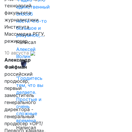
технологий
единственный
факультета
способ
журналистики
нести что-то
Института
большое и
Массмедиа РГГУ,
разумное,…
режиссер.
Написал
Алексей
10 августа
Волин
Александр
Файфман
российский
"Гордитесь
продюсер,
тем, что вы
первый
делаете.
заместитель
Простые и
генерального
очень
директора -
сложные
генеральный
времена…
продюсер «ОРТ/
Написал
Первого канала»,