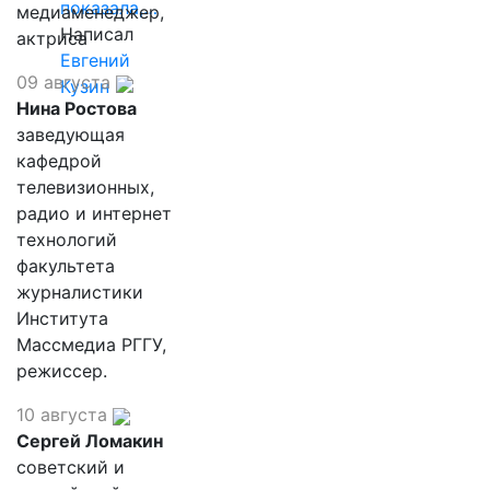
показала,…
медиаменеджер,
Написал
актриса
Евгений
09 августа
Кузин
Нина Ростова
заведующая
кафедрой
телевизионных,
радио и интернет
технологий
факультета
журналистики
Института
Массмедиа РГГУ,
режиссер.
10 августа
Сергей Ломакин
советский и