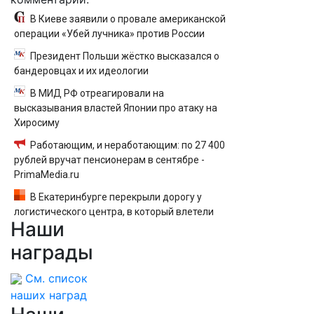
В Киеве заявили о провале американской
операции «Убей лучника» против России
Президент Польши жёстко высказался о
бандеровцах и их идеологии
В МИД РФ отреагировали на
высказывания властей Японии про атаку на
Хиросиму
Работающим, и неработающим: по 27 400
рублей вручат пенсионерам в сентябре -
PrimaMedia.ru
В Екатеринбурге перекрыли дорогу у
логистического центра, в который влетели
Наши
БПЛА
награды
См. список
наших наград