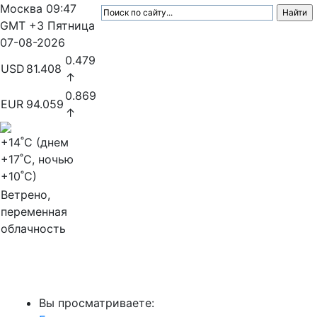
Москва
09:47
GMT +3
Пятница
07-08-2026
0.479
USD
81.408
↑
0.869
EUR
94.059
↑
+14
˚C (днем
+17
˚C, ночью
+10
˚C)
Ветрено,
переменная
облачность
МедиаПрофи
Вы просматриваете: