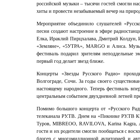
российской музыки – тысячи гостей смогли нас
хиты и провести незабываемый вечер на природ
Мероприятие объединило слушателей «Русско
песни создают настроение в эфире радиостан
Елка, Ираклий Пирцхалава, Дмитрий Колдун, 
«Земляне», «5УТРА», MARGO и Алиса. Музык
фестиваль подарил зрителям неподдельные э
первый год делает звезд ближе.
Концерты «Звезды Русского Радио» прохо
Волгограде, Сочи. За годы своего существован
настоящему народного. Теперь фестиваль впе
центральным событием двухдневной летней п
Помимо большого концерта от «Русского Ради
телеканала РУ.ТВ. Днем на «Пикнике РУ.ТВ 
Туров, MIBREOO, RAVILOVA, Karina Kagra, А
гости и их родители смогли пообщаться с восх
блогер с многомиллионной аудиторией и авт