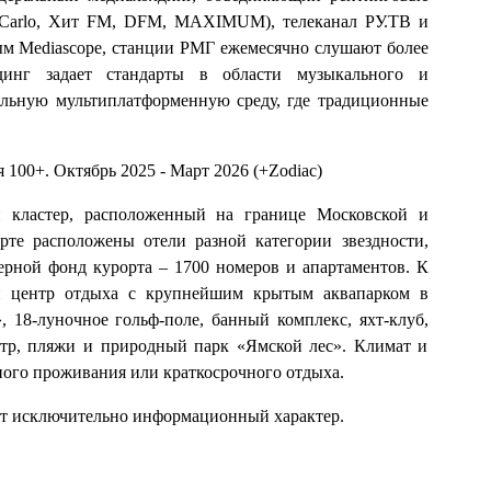
e Carlo, Хит FM, DFM, MAXIMUM), телеканал РУ.ТВ и
ым Mediascope, станции РМГ ежемесячно слушают более
инг задает стандарты в области музыкального и
альную мультиплатформенную среду, где традиционные
я 100+. Октябрь 2025 - Март 2026 (+Zodiac)
й кластер, расположенный на границе Московской и
рте расположены отели разной категории звездности,
ерной фонд курорта – 1700 номеров и апартаментов. К
й центр отдыха с крупнейшим крытым аквапарком в
18-луночное гольф-поле, банный комплекс, яхт-клуб,
нтр, пляжи и природный парк «Ямской лес». Климат и
ного проживания или краткосрочного отдыха.
ит исключительно информационный характер.