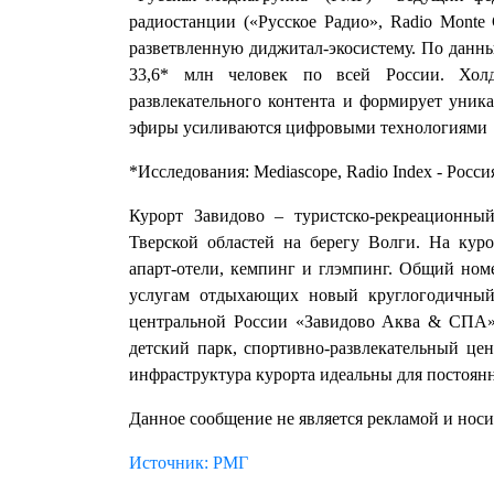
радиостанции («Русское Радио», Radio Mont
разветвленную диджитал-экосистему. По данн
33,6* млн человек по всей России. Холд
развлекательного контента и формирует уник
эфиры усиливаются цифровыми технологиями
*Исследования: Mediascope, Radio Index - Росси
Курорт Завидово – туристско-рекреационны
Тверской областей на берегу Волги. На куро
апарт-отели, кемпинг и глэмпинг. Общий ном
услугам отдыхающих новый круглогодичны
центральной России «Завидово Аква & СПА», 
детский парк, спортивно-развлекательный це
инфраструктура курорта идеальны для постоян
Данное сообщение не является рекламой и нос
Источник: РМГ