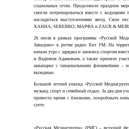
социальных сетях. Продолжило праздник мер
смогли потренироваться вместе с ведущими
насладиться выступлениями звезд. Свои 
ХАННА, SEREBRO, МАРФА и ZAUR & MEIR
26 июля в рамках программы «Русской Мед
Завидово» в ритме радио Хит FM. На терр
начали утро с зарядки и занялись спортом вм
и Вадимом Адамовым, а также приняли участи
аквапарке с танцевальными флешмобами – им
выходные.
Большой летний уикенд «Русской Медиагруппы
музыку, спорт и семейный отдых. За два дня у
провести время с близкими, попробовать новы
суете.
«Русская Медиагруппа» (РМГ) – ведущий фе