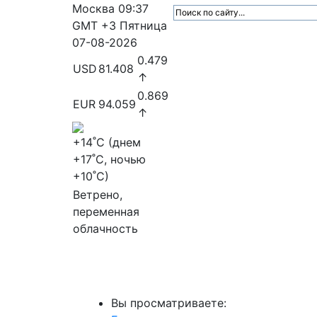
Москва
09:37
GMT +3
Пятница
07-08-2026
0.479
USD
81.408
↑
0.869
EUR
94.059
↑
+14
˚C (днем
+17
˚C, ночью
+10
˚C)
Ветрено,
переменная
облачность
МедиаПрофи
Главное
Медиарыно
Вы просматриваете: