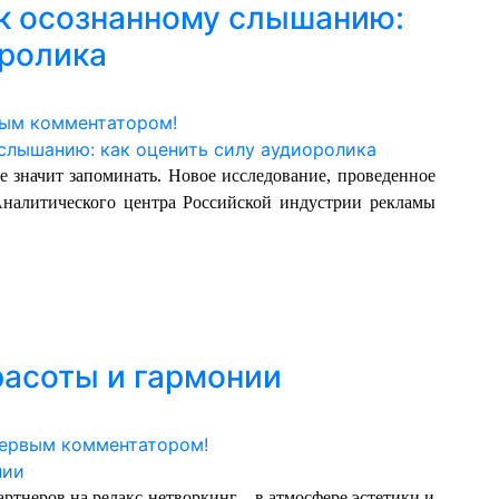
 к осознанному слышанию:
оролика
вым комментатором!
 значит запоминать. Новое исследование, проведенное
алитического центра Российской индустрии рекламы
расоты и гармонии
первым комментатором!
тнеров на релакс-нетворкинг – в атмосфере эстетики и