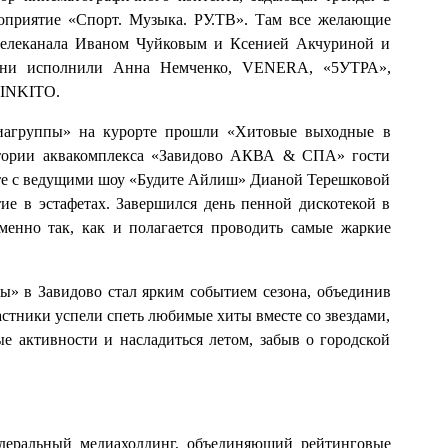
оприятие «Спорт. Музыка. РУ.ТВ». Там все желающие
 телеканала Иваном Чуйковым и Ксенией Акчуриной и
песни исполнили Анна Немченко, VENERA, «5УТРА»,
INKITO.
иагруппы» на курорте прошли «Хитовые выходные в
итории аквакомплекса «Завидово АКВА & СПА» гости
есте с ведущими шоу «Будите Айлиш» Дианой Терешковой
е в эстафетах. Завершился день пенной дискотекой в
енно так, как и полагается проводить самые жаркие
» в Завидово стал ярким событием сезона, объединив
частники успели спеть любимые хиты вместе со звездами,
е активности и насладиться летом, забыв о городской
деральный медиахолдинг, объединяющий рейтинговые