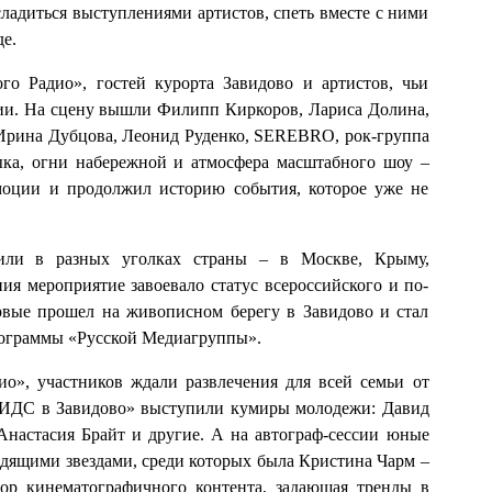
ладиться выступлениями артистов, спеть вместе с ними
е.
го Радио», гостей курорта Завидово и артистов, чьи
ции. На сцену вышли Филипп Киркоров, Лариса Долина,
Ирина Дубцова, Леонид Руденко, SEREBRO, рок-группа
а, огни набережной и атмосфера масштабного шоу –
моции и продолжил историю события, которое уже не
дили в разных уголках страны – в Москве, Крыму,
ия мероприятие завоевало статус всероссийского и по-
рвые прошел на живописном берегу в Завидово и стал
рограммы «Русской Медиагруппы».
о», участников ждали развлечения для всей семьи от
КИДС в Завидово» выступили кумиры молодежи: Давид
настасия Брайт и другие. А на автограф-сессии юные
одящими звездами, среди которых была Кристина Чарм –
ор кинематографичного контента, задающая тренды в