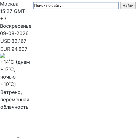
Москва
15:27
GMT
+3
Воскресенье
09-08-2026
USD
82.167
EUR
94.837
+14
˚C (днем
+17
˚C,
ночью
+10
˚C)
Ветрено,
переменная
облачность
МедиаПрофи