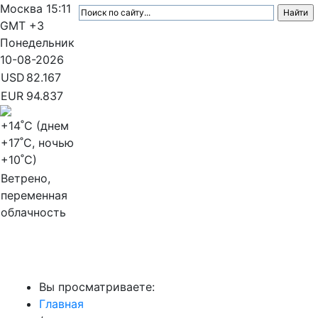
Москва
15:11
GMT +3
Понедельник
10-08-2026
USD
82.167
EUR
94.837
+14
˚C (днем
+17
˚C, ночью
+10
˚C)
Ветрено,
переменная
облачность
МедиаПрофи
Вы просматриваете:
Главная