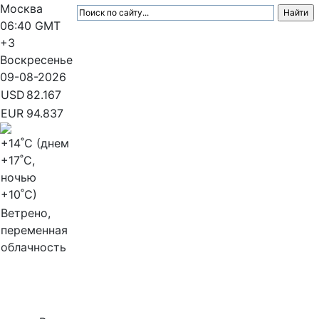
Москва
06:40
GMT
+3
Воскресенье
09-08-2026
USD
82.167
EUR
94.837
+14
˚C (днем
+17
˚C,
ночью
+10
˚C)
Ветрено,
переменная
облачность
МедиаПрофи