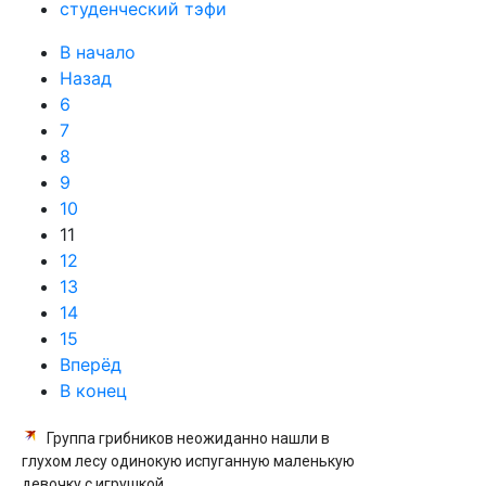
студенческий тэфи
В начало
Назад
6
7
8
9
10
11
12
13
14
15
Вперёд
В конец
Группа грибников неожиданно нашли в
глухом лесу одинокую испуганную маленькую
девочку с игрушкой