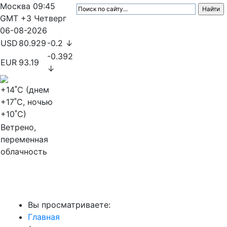
Москва
09:45
GMT +3
Четверг
06-08-2026
USD
80.929
-0.2 ↓
-0.392
EUR
93.19
↓
+14
˚C (днем
+17
˚C, ночью
+10
˚C)
Ветрено,
переменная
облачность
МедиаПрофи
Вы просматриваете:
Главная