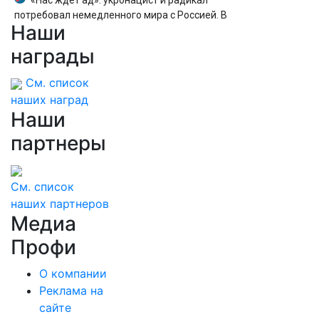
«Нас ждет ад»: укронацист и радикал
потребовал немедленного мира с Россией. В
Наши
чем хитрость?
награды
См. список
наших наград
Наши
партнеры
См. список
наших партнеров
Медиа
Профи
О компании
Реклама на
сайте