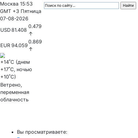
Москва
15:53
GMT +3
Пятница
07-08-2026
0.479
USD
81.408
↑
0.869
EUR
94.059
↑
+14
˚C (днем
+17
˚C, ночью
+10
˚C)
Ветрено,
переменная
облачность
МедиаПрофи
Вы просматриваете: