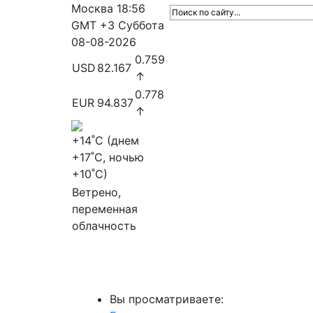
Москва
18:56
GMT +3
Суббота
08-08-2026
0.759
USD
82.167
↑
0.778
EUR
94.837
↑
+14
˚C (днем
+17
˚C, ночью
+10
˚C)
Ветрено,
переменная
облачность
МедиаПрофи
Главное
Медиарыно
Вы просматриваете: