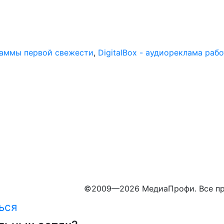
раммы первой свежести
,
DigitalBox - аудиореклама раб
©
2009—2026 МедиаПрофи. Все пр
ься