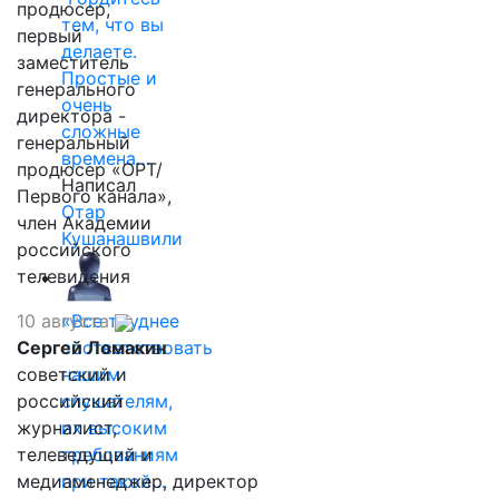
продюсер,
тем, что вы
первый
делаете.
заместитель
Простые и
генерального
очень
директора -
сложные
генеральный
времена…
продюсер «ОРТ/
Написал
Первого канала»,
Отар
член Академии
Кушанашвили
российского
телевидения
10 августа
«Все труднее
Сергей Ломакин
соответствовать
советский и
нашим
российский
слушателям,
журналист,
их высоким
телеведущий и
требованиям
медиаменеджер, директор
при такой…