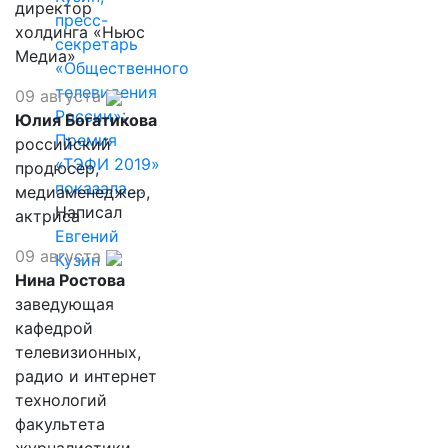
директор
пресс-
холдинга «Ньюс
секретарь
Медиа»
«Общественного
телевидения
09 августа
России»:
Юлия Богатикова
Премия
российский
«ТЭФИ 2019»
продюсер,
показала,…
медиаменеджер,
Написал
актриса
Евгений
09 августа
Кузин
Нина Ростова
заведующая
кафедрой
телевизионных,
радио и интернет
технологий
факультета