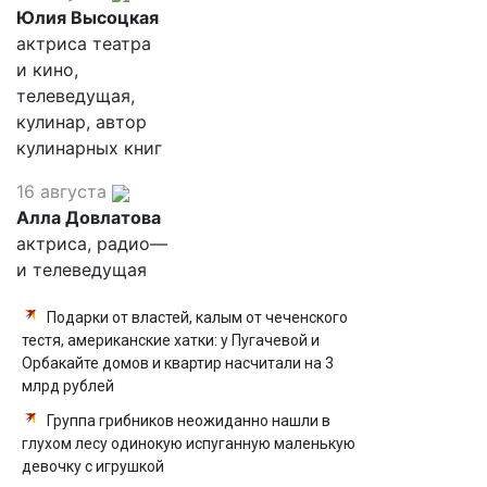
Юлия Высоцкая
актриса театра
и кино,
телеведущая,
кулинар, автор
кулинарных книг
16 августа
Алла Довлатова
актриса, радио—
и телеведущая
Подарки от властей, калым от чеченского
тестя, американские хатки: у Пугачевой и
Орбакайте домов и квартир насчитали на 3
млрд рублей
Группа грибников неожиданно нашли в
глухом лесу одинокую испуганную маленькую
девочку с игрушкой