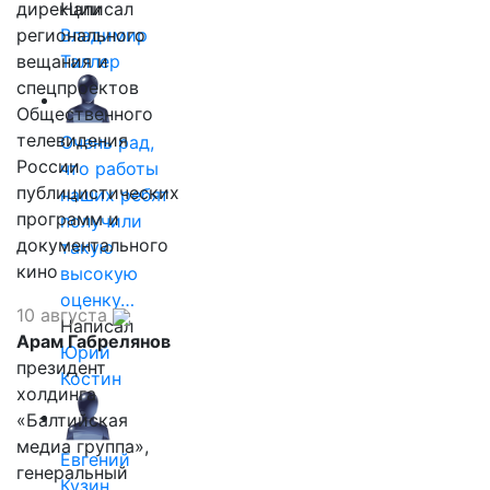
дирекции
Написал
регионального
Владимир
вещания и
Таллер
спецпроектов
Общественного
телевидения
Очень рад,
России
что работы
публицистических
наших ребят
программ и
получили
документального
такую
кино
высокую
оценку…
10 августа
Написал
Арам Габрелянов
Юрий
президент
Костин
холдинга
«Балтийская
медиа группа»,
Евгений
генеральный
Кузин,