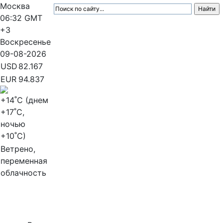
Москва
06:32
GMT
+3
Воскресенье
09-08-2026
USD
82.167
EUR
94.837
+14
˚C (днем
+17
˚C,
ночью
+10
˚C)
Ветрено,
переменная
облачность
МедиаПрофи