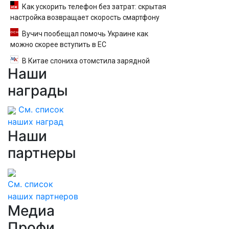
Как ускорить телефон без затрат: скрытая
настройка возвращает скорость смартфону
Вучич пообещал помочь Украине как
можно скорее вступить в ЕС
В Китае слониха отомстила зарядной
Наши
станции за испуганного детеныша
награды
См. список
наших наград
Наши
партнеры
См. список
наших партнеров
Медиа
Профи