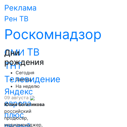
Реклама
Рен ТВ
Роскомнадзор
ТВ
СМИ
Дни
рождения
ТНТ
Сегодня
Телевидение
Завтра
На неделю
Яндекс
09 августа
европа
Юлия Богатикова
российский
плюс
продюсер,
первый
медиаменеджер,