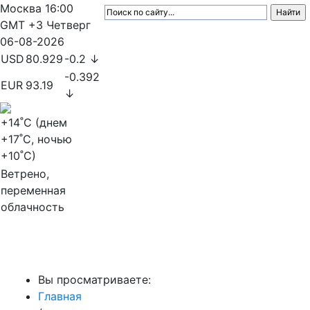
Москва
16:00
GMT +3
Четверг
06-08-2026
USD
80.929
-0.2 ↓
-0.392
EUR
93.19
↓
+14
˚C (днем
+17
˚C, ночью
+10
˚C)
Ветрено,
переменная
облачность
МедиаПрофи
Вы просматриваете:
Главная