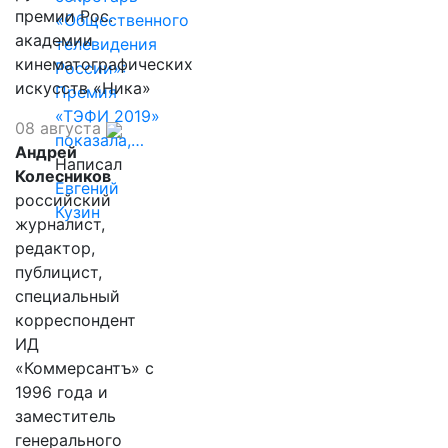
премии Рос.
«Общественного
академии
телевидения
кинематографических
России»:
искусств «Ника»
Премия
«ТЭФИ 2019»
08 августа
показала,…
Андрей
Написал
Колесников
Евгений
российский
Кузин
журналист,
редактор,
публицист,
специальный
корреспондент
ИД
«Коммерсантъ» с
1996 года и
заместитель
генерального