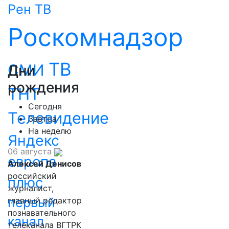
Рен ТВ
Роскомнадзор
ТВ
СМИ
Дни
рождения
ТНТ
Сегодня
Телевидение
Завтра
На неделю
Яндекс
06 августа
европа
Алексей Денисов
российский
плюс
журналист,
первый
главный редактор
познавательного
канал
телеканала ВГТРК