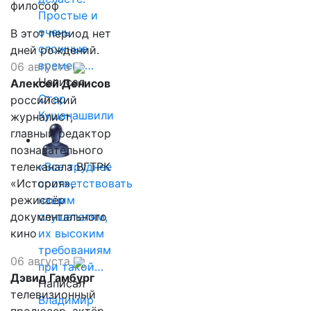
философ
Простые и
очень
В этот период нет
сложные
дней рождений.
времена…
06 августа
Написал
Алексей Денисов
Отар
российский
Кушанашвили
журналист,
главный редактор
познавательного
телеканала ВГТРК
«Все труднее
«История»,
соответствовать
режиссёр
нашим
документального
слушателям,
кино
их высоким
требованиям
06 августа
при такой…
Дэвид Гамбург
Написал
телевизионный
Владимир