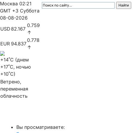
Москва
02:21
GMT +3
Суббота
08-08-2026
0.759
USD
82.167
↑
0.778
EUR
94.837
↑
+14
˚C (днем
+17
˚C, ночью
+10
˚C)
Ветрено,
переменная
облачность
МедиаПрофи
Вы просматриваете: