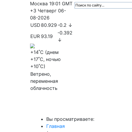
Москва
19:01
GMT
+3
Четверг
06-
08-2026
USD
80.929
-0.2 ↓
-0.392
EUR
93.19
↓
+14
˚C (днем
+17
˚C, ночью
+10
˚C)
Ветрено,
переменная
облачность
МедиаПрофи
Главное
Медиарыно
Вы просматриваете:
Главная