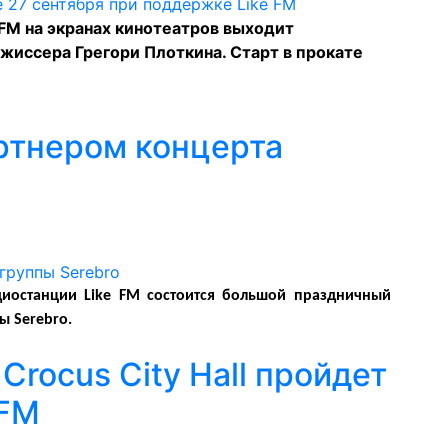
FM на экранах кинотеатров выходит
жиссера Грегори Плоткина. Старт в прокате
артнером концерта
диостанции
Like FM
состоится большой праздничный
ны
Serebro
.
Crocus City Hall пройдет
 FM