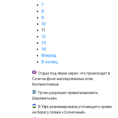
7
8
9
10
11
12
13
14
Вперёд
В конец
Отдых под звуки сирен: что происходит в
Сочи на фоне массированных атак
беспилотников
Путин разрешил приватизировать
Шереметьево
В Уфе реанимировали утопающего прямо
на берегу пляжа «Солнечный»