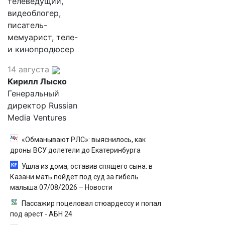
телеведущий,
видеоблогер,
писатель-
мемуарист, теле-
и кинопродюсер
14 августа
Кирилл Лыско
Генеральный
директор Russian
Media Ventures
«Обманывают РЛС»: выяснилось, как
дроны ВСУ долетели до Екатеринбурга
Ушла из дома, оставив спящего сына: в
Казани мать пойдет под суд за гибель
малыша 07/08/2026 – Новости
Пассажир поцеловал стюардессу и попал
под арест - АБН 24