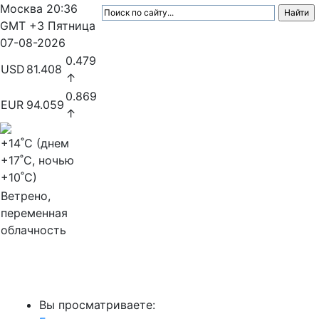
Москва
20:36
GMT +3
Пятница
07-08-2026
0.479
USD
81.408
↑
0.869
EUR
94.059
↑
+14
˚C (днем
+17
˚C, ночью
+10
˚C)
Ветрено,
переменная
облачность
МедиаПрофи
Вы просматриваете: