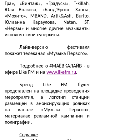
Гра», «Винтаж», «Градусы», T-killah,
Юля Волкова, «Банд'Эрос», Ханна,
«Мохито», MBAND, Artik&Asti, Burito,
Юлианна Караулова, Natan, ST,
«Нервы» и многие другие музыканты
исполнят свои суперхиты.
Лайв-версию фестиваля
покажет телеканал «Музыка Первого».
Подробнее о #МАЁВКАЛАЙВ - в
эфире Like FM и на
www.likefm.ru
.
Бренд Like FM будет
представлен на площадке проведения
мероприятия, а логотип станции
размещен в анонсирующих роликах
на канале «Музыка Первого»,
материалах рекламной кампании и
полиграфии.
Справка: