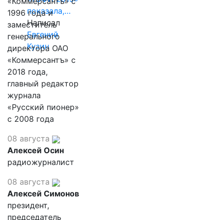
«Коммерсантъ» с
показала,…
1996 года и
Написал
заместитель
Евгений
генерального
Кузин
директора ОАО
«Коммерсантъ» с
2018 года,
главный редактор
журнала
«Русский пионер»
с 2008 года
08 августа
Алексей Осин
радиожурналист
08 августа
Алексей Симонов
президент,
председатель