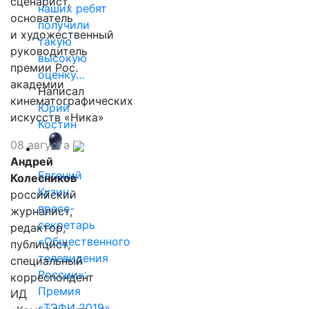
сценарист,
наших ребят
основатель
получили
и художественный
такую
руководитель
высокую
премии Рос.
оценку…
академии
Написал
кинематографических
Юрий
искусств «Ника»
Костин
08 августа
Андрей
Евгений
Колесников
Кузин,
российский
пресс-
журналист,
секретарь
редактор,
«Общественного
публицист,
телевидения
специальный
России»:
корреспондент
Премия
ИД
«ТЭФИ 2019»