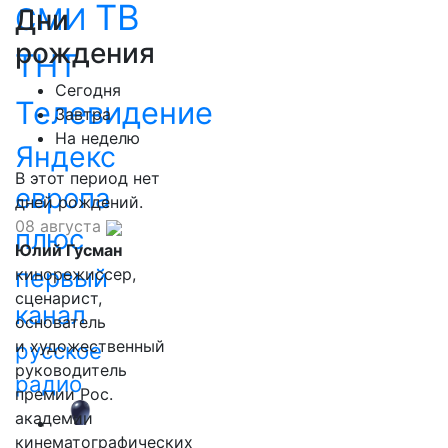
ТВ
СМИ
Дни
рождения
ТНТ
Сегодня
Телевидение
Завтра
На неделю
Яндекс
В этот период нет
европа
дней рождений.
08 августа
плюс
Юлий Гусман
первый
кинорежиссер,
сценарист,
канал
основатель
и художественный
русское
руководитель
радио
премии Рос.
академии
кинематографических