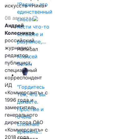
"Радио - это
искусств «Ника»
единственный
08 августа
способ
Андрей
нести что-то
Колесников
большое и
российский
разумное,…
журналист,
Написал
редактор,
Алексей
публицист,
Волин
специальный
корреспондент
ИД
"Гордитесь
«Коммерсантъ» с
тем, что вы
1996 года и
делаете.
заместитель
Простые и
генерального
очень
директора ОАО
сложные
«Коммерсантъ» с
времена…
2018 года,