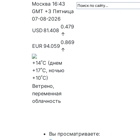
Москва
16:43
GMT +3
Пятница
07-08-2026
0.479
USD
81.408
↑
0.869
EUR
94.059
↑
+14
˚C (днем
+17
˚C, ночью
+10
˚C)
Ветрено,
переменная
облачность
МедиаПрофи
Главное
Медиарыно
Вы просматриваете: