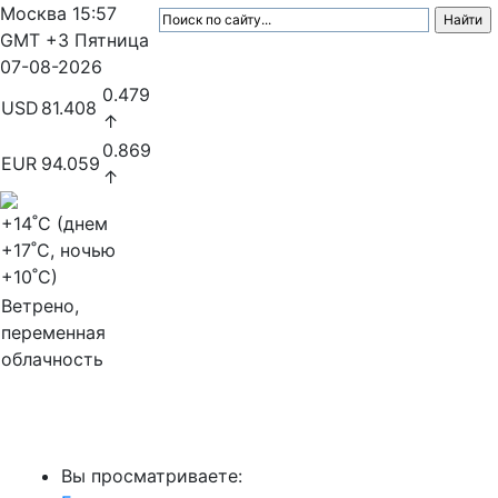
Москва
15:57
GMT +3
Пятница
07-08-2026
0.479
USD
81.408
↑
0.869
EUR
94.059
↑
+14
˚C (днем
+17
˚C, ночью
+10
˚C)
Ветрено,
переменная
облачность
МедиаПрофи
Вы просматриваете: