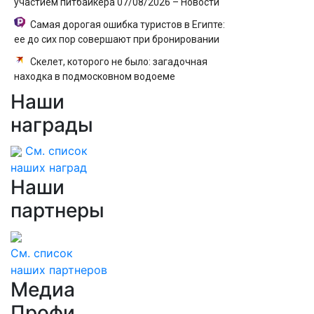
участием питбайкера 07/08/2026 – Новости
Самая дорогая ошибка туристов в Египте:
ее до сих пор совершают при бронировании
Скелет, которого не было: загадочная
находка в подмосковном водоеме
Наши
«Это капитуляция и предательство
России»: Слуцкий обвинил партию «Яблоко» в
награды
навязывании «похабного Брестского мира
2.0»
См. список
наших наград
Наши
партнеры
См. список
наших партнеров
Медиа
Профи