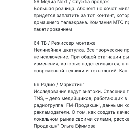
59 Медиа Next / Служба продаж
Большая розница. Абонент не хочет милл
придется заплатить за тот контент, кот
домашнего телеэкрана. Компания МТС п
пакетированием
64 ТВ / Режиссер монтажа
Нелинейная шкатулка. Все творческие п
не исключение. При общей стагнации ры
изменения, которые подстегиваются, в 
современной техники и технологий. Как
66 Радио / Маркетинг
Исследования ведут знатоки. Спасение 
TNS, – дело медийщиков, работающих в 
радиогруппа "FM-Продакшн", данными к
рекламодатели. О том, как создать кач
локальном рынке своими силами, расска
Продакшн" Ольга Ефимова