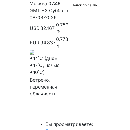
Москва
07:49
GMT +3
Суббота
08-08-2026
0.759
USD
82.167
↑
0.778
EUR
94.837
↑
+14
˚C (днем
+17
˚C, ночью
+10
˚C)
Ветрено,
переменная
облачность
МедиаПрофи
Главное
Медиарыно
Вы просматриваете: