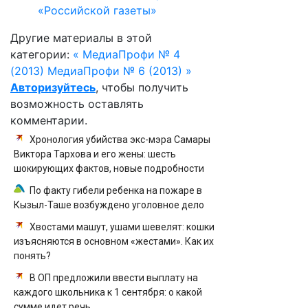
«Российской газеты»
Другие материалы в этой
категории:
« МедиаПрофи № 4
(2013)
МедиаПрофи № 6 (2013) »
Авторизуйтесь
, чтобы получить
возможность оставлять
комментарии.
Хронология убийства экс-мэра Самары
Виктора Тархова и его жены: шесть
шокирующих фактов, новые подробности
По факту гибели ребенка на пожаре в
Кызыл-Таше возбуждено уголовное дело
Хвостами машут, ушами шевелят: кошки
изъясняются в основном «жестами». Как их
понять?
В ОП предложили ввести выплату на
каждого школьника к 1 сентября: о какой
сумме идет речь