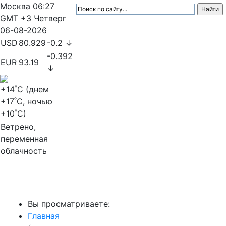
Москва
06:27
GMT +3
Четверг
06-08-2026
USD
80.929
-0.2 ↓
-0.392
EUR
93.19
↓
+14
˚C (днем
+17
˚C, ночью
+10
˚C)
Ветрено,
переменная
облачность
МедиаПрофи
Вы просматриваете:
Главная