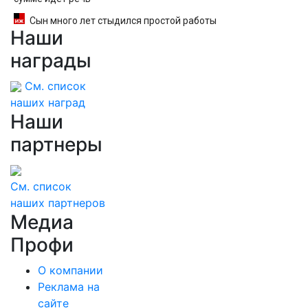
Сын много лет стыдился простой работы
Наши
отца, пока не узнал, ради чего тот отказался
от карьеры - история одной семьи
награды
См. список
наших наград
Наши
партнеры
См. список
наших партнеров
Медиа
Профи
О компании
Реклама на
сайте