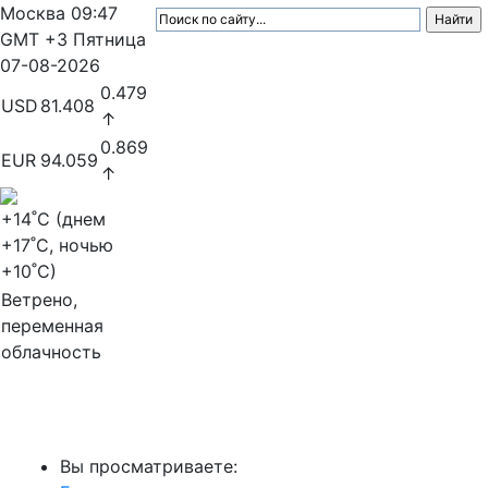
Москва
09:47
GMT +3
Пятница
07-08-2026
0.479
USD
81.408
↑
0.869
EUR
94.059
↑
+14
˚C (днем
+17
˚C, ночью
+10
˚C)
Ветрено,
переменная
облачность
МедиаПрофи
Вы просматриваете: