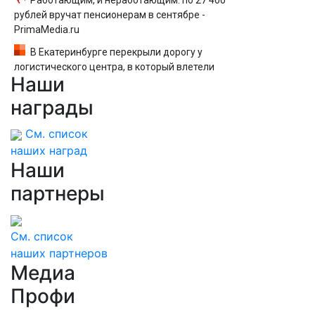
Работающим, и неработающим: по 27 400
рублей вручат пенсионерам в сентябре -
PrimaMedia.ru
В Екатеринбурге перекрыли дорогу у
логистического центра, в который влетели
Наши
БПЛА
награды
См. список
наших наград
Наши
партнеры
См. список
наших партнеров
Медиа
Профи