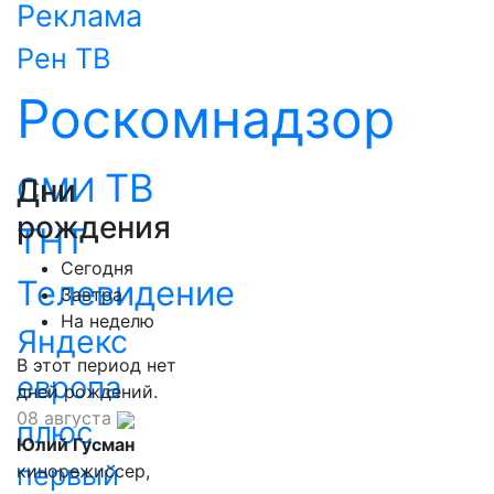
Реклама
Рен ТВ
Роскомнадзор
ТВ
СМИ
Дни
рождения
ТНТ
Сегодня
Телевидение
Завтра
На неделю
Яндекс
В этот период нет
европа
дней рождений.
08 августа
плюс
Юлий Гусман
первый
кинорежиссер,