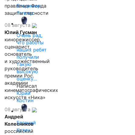
правления Фонда
Владимир
защиты гласности
Таллер
08 августа
Юлий Гусман
Очень рад,
кинорежиссер,
что работы
сценарист,
наших ребят
основатель
получили
и художественный
такую
руководитель
высокую
премии Рос.
оценку…
академии
Написал
кинематографических
Юрий
искусств «Ника»
Костин
08 августа
Андрей
Евгений
Колесников
Кузин,
российский