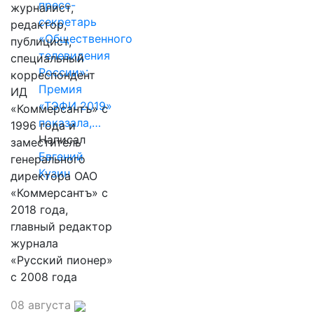
пресс-
журналист,
секретарь
редактор,
«Общественного
публицист,
телевидения
специальный
России»:
корреспондент
Премия
ИД
«ТЭФИ 2019»
«Коммерсантъ» с
показала,…
1996 года и
Написал
заместитель
Евгений
генерального
Кузин
директора ОАО
«Коммерсантъ» с
2018 года,
главный редактор
журнала
«Русский пионер»
с 2008 года
08 августа