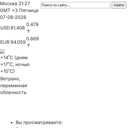
Москва
21:27
GMT +3
Пятница
07-08-2026
0.479
USD
81.408
↑
0.869
EUR
94.059
↑
+14
˚C (днем
+17
˚C, ночью
+10
˚C)
Ветрено,
переменная
облачность
МедиаПрофи
Вы просматриваете: