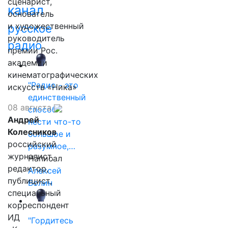
сценарист,
канал
основатель
и художественный
русское
руководитель
радио
премии Рос.
академии
кинематографических
"Радио - это
искусств «Ника»
единственный
08 августа
способ
Андрей
нести что-то
Колесников
большое и
российский
разумное,…
журналист,
Написал
редактор,
Алексей
публицист,
Волин
специальный
корреспондент
ИД
"Гордитесь