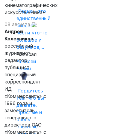
кинематографических
"Радио - это
искусств «Ника»
единственный
08 августа
способ
Андрей
нести что-то
Колесников
большое и
российский
разумное,…
журналист,
Написал
редактор,
Алексей
публицист,
Волин
специальный
корреспондент
ИД
"Гордитесь
«Коммерсантъ» с
тем, что вы
1996 года и
делаете.
заместитель
Простые и
генерального
очень
директора ОАО
сложные
«Коммерсантъ» с
времена…