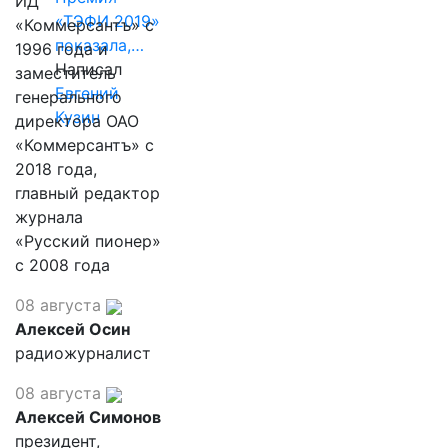
ИД
«ТЭФИ 2019»
«Коммерсантъ» с
показала,…
1996 года и
Написал
заместитель
Евгений
генерального
Кузин
директора ОАО
«Коммерсантъ» с
2018 года,
главный редактор
журнала
«Русский пионер»
с 2008 года
08 августа
Алексей Осин
радиожурналист
08 августа
Алексей Симонов
президент,