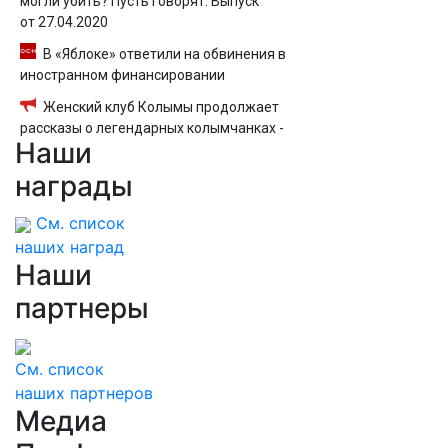
могли убить? Пусть говорят. Выпуск
от 27.04.2020
В «Яблоке» ответили на обвинения в
иностранном финансировании
Женский клуб Колымы продолжает
рассказы о легендарных колымчанках -
Наши
MagadanMedia.ru
награды
См. список
наших наград
Наши
партнеры
См. список
наших партнеров
Медиа