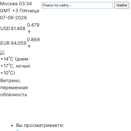
Москва
03:34
GMT +3
Пятница
07-08-2026
0.479
USD
81.408
↑
0.869
EUR
94.059
↑
+14
˚C (днем
+17
˚C, ночью
+10
˚C)
Ветрено,
переменная
облачность
МедиаПрофи
Вы просматриваете: