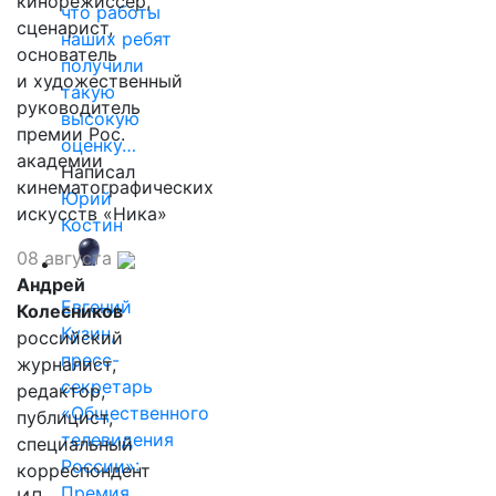
кинорежиссер,
что работы
сценарист,
наших ребят
основатель
получили
и художественный
такую
руководитель
высокую
премии Рос.
оценку…
академии
Написал
кинематографических
Юрий
искусств «Ника»
Костин
08 августа
Андрей
Евгений
Колесников
Кузин,
российский
пресс-
журналист,
секретарь
редактор,
«Общественного
публицист,
телевидения
специальный
России»:
корреспондент
Премия