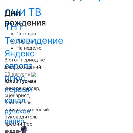
ТВ
СМИ
Дни
рождения
ТНТ
Сегодня
Телевидение
Завтра
На неделю
Яндекс
В этот период нет
европа
дней рождений.
08 августа
плюс
Юлий Гусман
первый
кинорежиссер,
сценарист,
канал
основатель
и художественный
русское
руководитель
радио
премии Рос.
академии