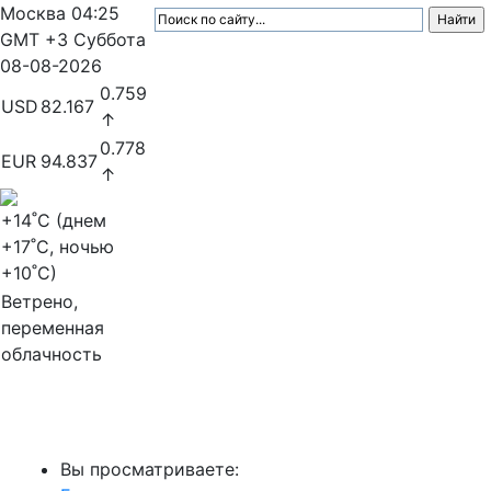
Москва
04:25
GMT +3
Суббота
08-08-2026
0.759
USD
82.167
↑
0.778
EUR
94.837
↑
+14
˚C (днем
+17
˚C, ночью
+10
˚C)
Ветрено,
переменная
облачность
МедиаПрофи
Вы просматриваете: