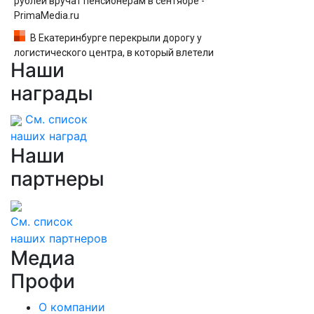
рублей вручат пенсионерам в сентябре -
PrimaMedia.ru
В Екатеринбурге перекрыли дорогу у
логистического центра, в который влетели
Наши
БПЛА
награды
См. список
наших наград
Наши
партнеры
См. список
наших партнеров
Медиа
Профи
О компании