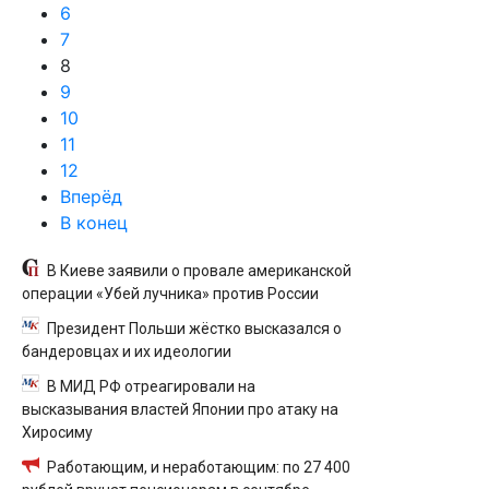
6
7
8
9
10
11
12
Вперёд
В конец
В Киеве заявили о провале американской
операции «Убей лучника» против России
Президент Польши жёстко высказался о
бандеровцах и их идеологии
В МИД РФ отреагировали на
высказывания властей Японии про атаку на
Хиросиму
Работающим, и неработающим: по 27 400