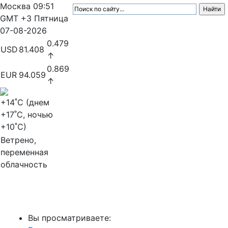
Москва
09:51
GMT +3
Пятница
07-08-2026
0.479
USD
81.408
↑
0.869
EUR
94.059
↑
+14
˚C (днем
+17
˚C, ночью
+10
˚C)
Ветрено,
переменная
облачность
МедиаПрофи
Вы просматриваете: