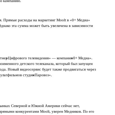
ую кампанию.
я. Прямые расходы на маркетинг Moolt в «0+ Медиа»
 Однако эта сумма может быть увеличена в зависимости
ртнер
«
Цифрового телевидения» — компания
«
0+ Медиа».
ноименного детского телеканала, который был запущен
ода. Новый видеосервис будет также продвигаться через
мультфильмов студии
«
Паровоз».
рынках Северной и Южной Америки сейчас нет,
е прямыми конкурентами Moolt, уверен Медников. По его