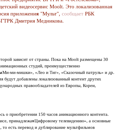
етский видеосервис Moolt. Это локализованная
ерсия приложения
« "
Мульт",
сообщает
РБК
 ВГТРК Дмитрия Медникова.
оторой зависит от страны. Пока на Moolt размещены 30
анимационных студий, преимущественно
ы
«
Ми-ми-мишки», «Лео и Тиг», «Сказочный патруль» и др.
мя будут добавлены локализованный контент других
ународных правообладателей из Европы, Кореи,
сь о приобретении 150 часов анимационного контента.
исе, принадлежат
«
Цифровому телевидению», а основные
, то есть перевод и дублирование мультфильмов