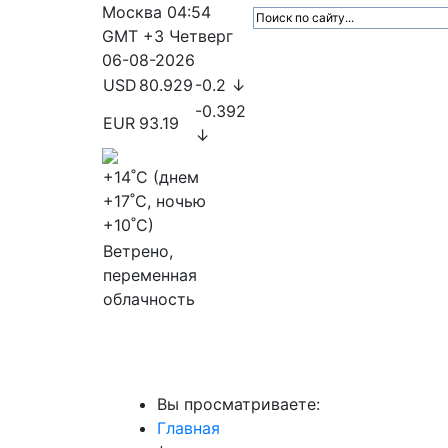
Москва
04:54
GMT +3
Четверг
06-08-2026
USD
80.929
-0.2 ↓
-0.392
EUR
93.19
↓
+14
˚C (днем
+17
˚C, ночью
+10
˚C)
Ветрено,
переменная
облачность
МедиаПрофи
Главное
Медиарыно
Вы просматриваете:
Главная