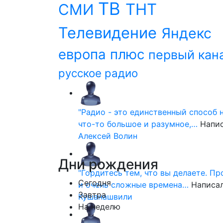
ТВ
ТНТ
СМИ
Телевидение
Яндекс
европа плюс
первый кан
русское радио
"Радио - это единственный способ 
что-то большое и разумное,…
Напи
Алексей Волин
Дни
рождения
"Гордитесь тем, что вы делаете. П
Сегодня
и очень сложные времена…
Написа
Завтра
Кушанашвили
На неделю