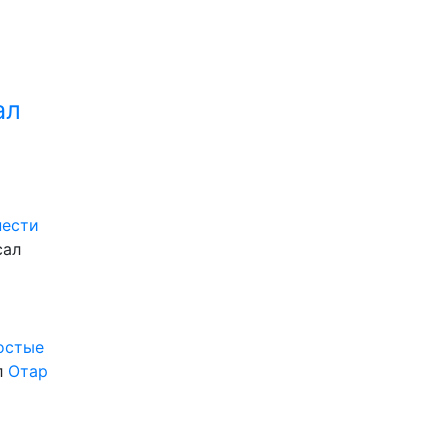
ал
нести
сал
ростые
л
Отар