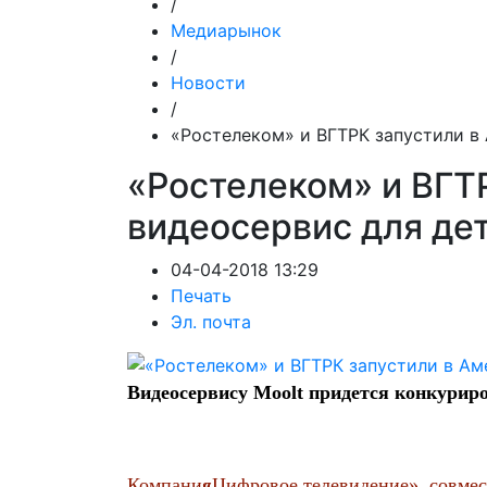
/
Медиарынок
/
Новости
/
«Ростелеком» и ВГТРК запустили в
«Ростелеком» и ВГТ
видеосервис для де
04-04-2018 13:29
Печать
Эл. почта
Видеосервису Moolt придется конкуриров
Компания
«
Цифровое телевидение», совмес