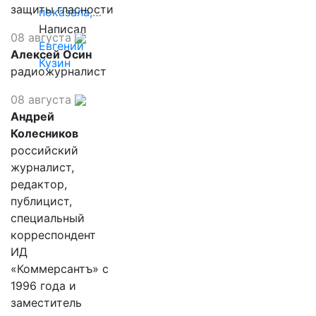
защиты гласности
показала,…
Написал
08 августа
Евгений
Алексей Осин
Кузин
радиожурналист
08 августа
Андрей
Колесников
российский
журналист,
редактор,
публицист,
специальный
корреспондент
ИД
«Коммерсантъ» с
1996 года и
заместитель