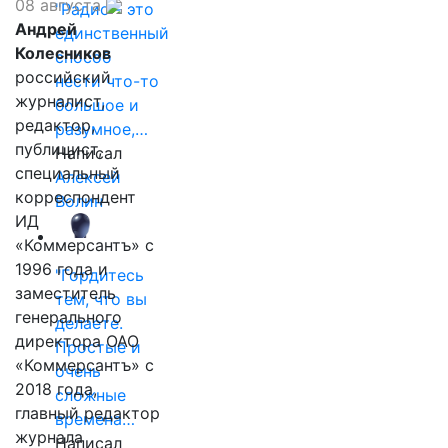
08 августа
"Радио - это
Андрей
единственный
Колесников
способ
российский
нести что-то
журналист,
большое и
редактор,
разумное,…
публицист,
Написал
специальный
Алексей
корреспондент
Волин
ИД
«Коммерсантъ» с
1996 года и
"Гордитесь
заместитель
тем, что вы
генерального
делаете.
директора ОАО
Простые и
«Коммерсантъ» с
очень
2018 года,
сложные
главный редактор
времена…
журнала
Написал