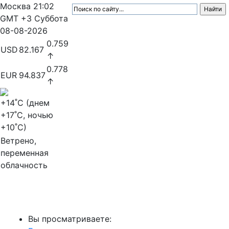
Москва
21:02
GMT +3
Суббота
08-08-2026
0.759
USD
82.167
↑
0.778
EUR
94.837
↑
+14
˚C (днем
+17
˚C, ночью
+10
˚C)
Ветрено,
переменная
облачность
МедиаПрофи
Вы просматриваете: