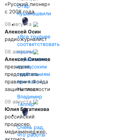
«Русский пионер»
Отар
с 2008 года
Кушанашвили
08 августа
Алексей Осин
«Все труднее
радиожурналист
соответствовать
08 августа
нашим
Алексей Симонов
слушателям,
президент,
их высоким
председатель
требованиям
правления Фонда
при такой…
защиты гласности
Написал
Владимир
09 августа
Таллер
Юлия Богатикова
российский
продюсер,
Очень рад,
медиаменеджер,
что работы
актриса