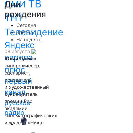
ТВ
СМИ
Дни
рождения
ТНТ
Сегодня
Телевидение
Завтра
На неделю
Яндекс
08 августа
европа
Юлий Гусман
кинорежиссер,
плюс
сценарист,
первый
основатель
и художественный
канал
руководитель
премии Рос.
русское
академии
радио
кинематографических
искусств «Ника»