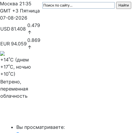
Москва
21:35
GMT +3
Пятница
07-08-2026
0.479
USD
81.408
↑
0.869
EUR
94.059
↑
+14
˚C (днем
+17
˚C, ночью
+10
˚C)
Ветрено,
переменная
облачность
МедиаПрофи
Вы просматриваете: