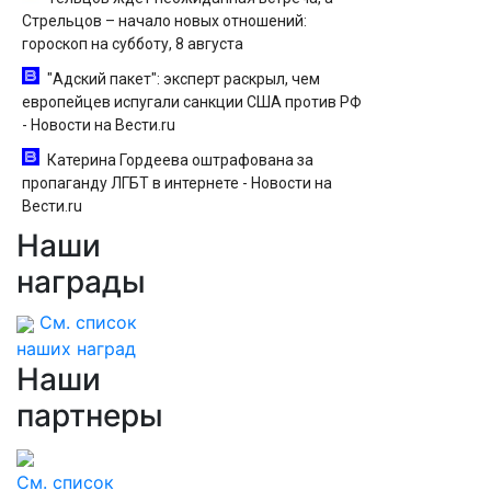
Стрельцов – начало новых отношений:
гороскоп на субботу, 8 августа
"Адский пакет": эксперт раскрыл, чем
европейцев испугали санкции США против РФ
- Новости на Вести.ru
Катерина Гордеева оштрафована за
пропаганду ЛГБТ в интернете - Новости на
Вести.ru
Наши
«Обманывают РЛС»: выяснилось, как
дроны ВСУ долетели до Екатеринбурга
награды
См. список
наших наград
Наши
партнеры
См. список