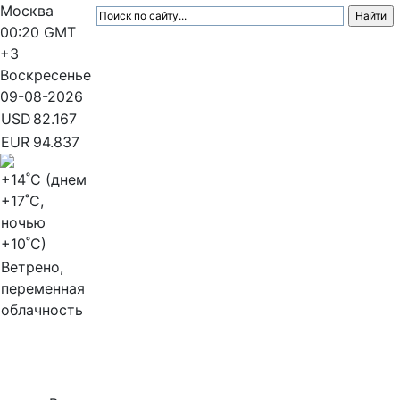
Москва
00:20
GMT
+3
Воскресенье
09-08-2026
USD
82.167
EUR
94.837
+14
˚C (днем
+17
˚C,
ночью
+10
˚C)
Ветрено,
переменная
облачность
МедиаПрофи