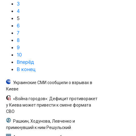
3
4
5
6
7
8
9
10
Вперёд
В конец
Украинские СМИ сообщили о взрывах в
Киеве
«Война городов»: Дефицит противоракет
у Киева может привести к смене формата
СВО
Рашкин, Ходунова, Левченко и
примкнувший к ним Решульский