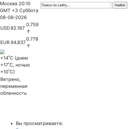
Москва
20:10
GMT +3
Суббота
08-08-2026
0.759
USD
82.167
↑
0.778
EUR
94.837
↑
+14
˚C (днем
+17
˚C, ночью
+10
˚C)
Ветрено,
переменная
облачность
МедиаПрофи
Вы просматриваете: