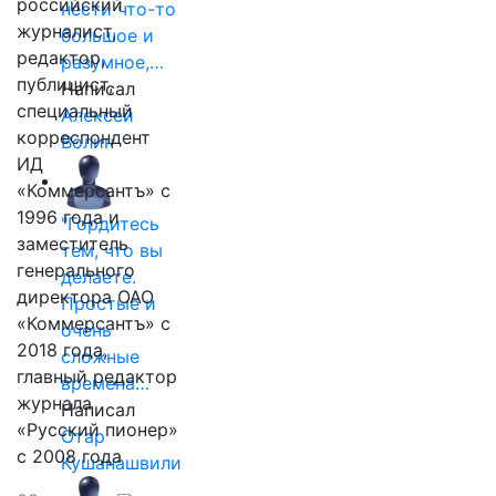
российский
нести что-то
журналист,
большое и
редактор,
разумное,…
публицист,
Написал
специальный
Алексей
корреспондент
Волин
ИД
«Коммерсантъ» с
1996 года и
"Гордитесь
заместитель
тем, что вы
генерального
делаете.
директора ОАО
Простые и
«Коммерсантъ» с
очень
2018 года,
сложные
главный редактор
времена…
журнала
Написал
«Русский пионер»
Отар
с 2008 года
Кушанашвили