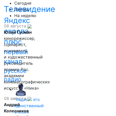
Сегодня
Телевидение
Завтра
На неделю
Яндекс
08 августа
европа
Юлий Гусман
кинорежиссер,
плюс
сценарист,
первый
основатель
и художественный
канал
руководитель
премии Рос.
русское
академии
радио
кинематографических
искусств «Ника»
08 августа
"Радио - это
Андрей
единственный
Колесников
способ