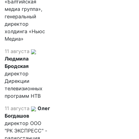
«Балтийская
медиа группа»,
генеральный
директор
холдинга «Ньюс
Медиа»
11 августа
Людмила
Бродская
директор
Дирекции
телевизионных
программ НТВ
11 августа
Олег
Богдашов
директор ООО
"РК ЭКСПРЕСС" -
радиостанция