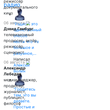
режиссёр
радио
документального
кино
06 августа
"Радио - это
Дэвид Гамбург
единственный
телевизионный
способ
продюсер, актёр,
нести что-то
режиссёр,
большое и
сценарист
разумное,…
Написал
06 августа
Алексей
Александр
Волин
Лебедев
медиаменеджер,
продюсер,
"Гордитесь
журналист,
тем, что вы
публицист,
делаете.
философ
Простые и