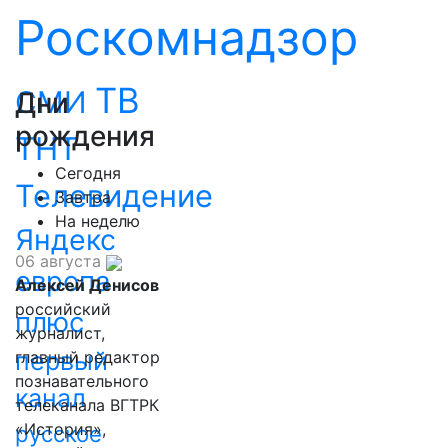
Роскомнадзор
ТВ
СМИ
Дни
рождения
ТНТ
Сегодня
Телевидение
Завтра
На неделю
Яндекс
06 августа
европа
Алексей Денисов
российский
плюс
журналист,
первый
главный редактор
познавательного
канал
телеканала ВГТРК
«История»,
русское