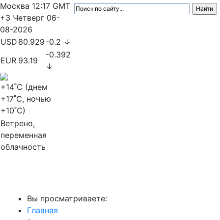
Москва
12:17
GMT
+3
Четверг
06-
08-2026
USD
80.929
-0.2 ↓
-0.392
EUR
93.19
↓
+14
˚C (днем
+17
˚C, ночью
+10
˚C)
Ветрено,
переменная
облачность
МедиаПрофи
Вы просматриваете:
Главная