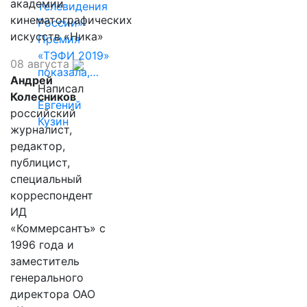
академии
телевидения
кинематографических
России»:
искусств «Ника»
Премия
«ТЭФИ 2019»
08 августа
показала,…
Андрей
Написал
Колесников
Евгений
российский
Кузин
журналист,
редактор,
публицист,
специальный
корреспондент
ИД
«Коммерсантъ» с
1996 года и
заместитель
генерального
директора ОАО