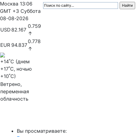
Москва
13:06
GMT +3
Суббота
08-08-2026
0.759
USD
82.167
↑
0.778
EUR
94.837
↑
+14
˚C (днем
+17
˚C, ночью
+10
˚C)
Ветрено,
переменная
облачность
МедиаПрофи
Вы просматриваете: