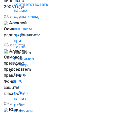
пионер» с
соответствовать
2008 года
нашим
слушателям,
08 августа
их
Алексей
высоким
Осин
требованиям
радиожурналист
при
08 августа
такой…
Алексей
Написал
Симонов
Владимир
президент,
Таллер
председатель
Очень
правления
рад,
Фонда
что
защиты
работы
гласности
наших
09 августа
ребят
Юлия
получили