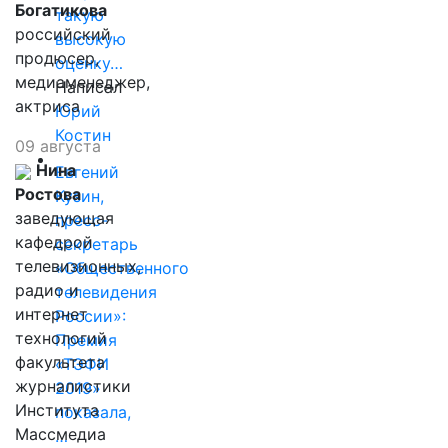
Богатикова
такую
российский
высокую
продюсер,
оценку…
медиаменеджер,
Написал
актриса
Юрий
Костин
09 августа
Нина
Евгений
Ростова
Кузин,
заведующая
пресс-
кафедрой
секретарь
телевизионных,
«Общественного
радио и
телевидения
интернет
России»:
технологий
Премия
факультета
«ТЭФИ
журналистики
2019»
Института
показала,
Массмедиа
…