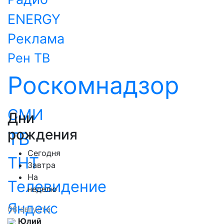
ENERGY
Реклама
Рен ТВ
Роскомнадзор
СМИ
Дни
рождения
ТВ
Сегодня
ТНТ
Завтра
На
Телевидение
неделю
Яндекс
08 августа
Юлий