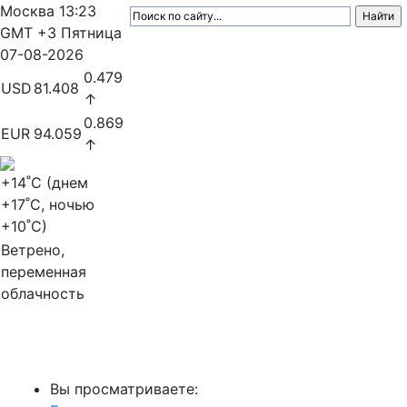
Москва
13:23
GMT +3
Пятница
07-08-2026
0.479
USD
81.408
↑
0.869
EUR
94.059
↑
+14
˚C (днем
+17
˚C, ночью
+10
˚C)
Ветрено,
переменная
облачность
МедиаПрофи
Вы просматриваете: