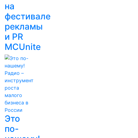
на
фестивале
рекламы
и PR
MCUnite
Это
по-