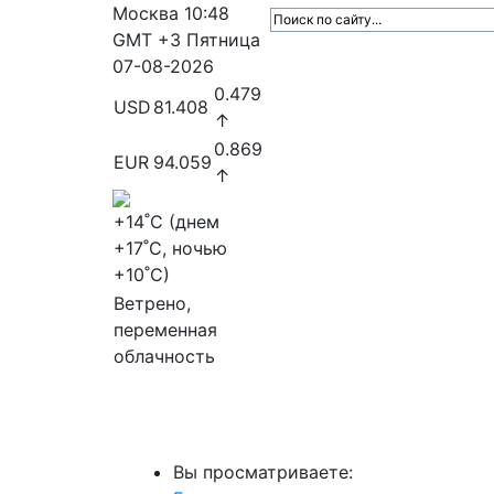
Москва
10:48
GMT +3
Пятница
07-08-2026
0.479
USD
81.408
↑
0.869
EUR
94.059
↑
+14
˚C (днем
+17
˚C, ночью
+10
˚C)
Ветрено,
переменная
облачность
МедиаПрофи
Главное
Медиарыно
Вы просматриваете: