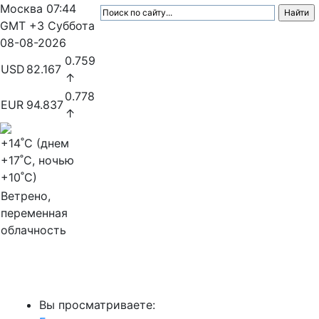
Москва
07:44
GMT +3
Суббота
08-08-2026
0.759
USD
82.167
↑
0.778
EUR
94.837
↑
+14
˚C (днем
+17
˚C, ночью
+10
˚C)
Ветрено,
переменная
облачность
МедиаПрофи
Вы просматриваете: